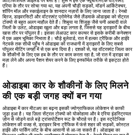
आर्टिफिशियल आइलैंड पर बसा है। शुरू में इसे एक फ्यूचरिस्टिक वॉटरफ़्रंट
एरिया के तौर पर सोचा गया था, यह अपनी चौड़ी सड़कों, मॉडर्न आर्किटेक्चर,
शॉपिंग मॉल और स्काईलाइन के शानदार नज़ारों के लिए जाना जाता है। रेनबो
ब्रिज, डाइवरसिटी और वॉटरफ़्रंट प्रोमेनेड जैसे लैंडमार्क ओडाइबा को सेंट्रल
टोक्यो से बहुत अलग माहौल देते हैं। शिबुया या शिंजुकु जैसे घनी आबादी वाले
जिलों के उलट, ओडाइबा खुला और बड़ा लगता है, जिससे यह ड्राइवरों के बीच
खास तौर पर पॉपुलर है। इसका लेआउट कार कल्चर से इसके करीबी कनेक्शन
में एक अहम भूमिका निभाता है। चौड़े बुलेवार्ड, रात में हल्का ट्रैफ़िक और हाईवे
नेटवर्क तक सीधी पहुँच ने ओडाइबा को राजधानी में ड्राइवरों के लिए सबसे
पॉपुलर मीटिंग जगहों में से एक बना दिया है। दशकों से, यह वॉटरफ़्रंट जिला कार
के शौकीनों के लिए एक हब के तौर पर काम करता रहा है, जो रात में ड्राइव का
मज़ा लेने और अपना पैशन शेयर करने के लिए इनफॉर्मल तरीके से इकट्ठा होते
हैं।
ओडाइबा कार के शौकीनों के लिए मिलने
की एक बड़ी जगह क्यों बन गया
ओडाइबा में कार मीटअप का बढ़ना इसकी ज्योग्राफिकल लोकेशन से काफी
जुड़ा हुआ है। यह ज़िला सेंट्रल टोक्यो को योकोहामा और बे एरिया इंडस्ट्रियल
ज़ोन से जोड़ने वाले बड़े ट्रांसपोर्टेशन रूट के चौराहे पर है। इस स्ट्रेटेजिक
लोकेशन की वजह से, ड्राइवर बिना ट्रैफिक में फंसे शहर की सड़कों, कोस्टल
हाईवे और पार्किंग लॉट के बीच आसानी से आ-जा सकते हैं। ओडाइबा का