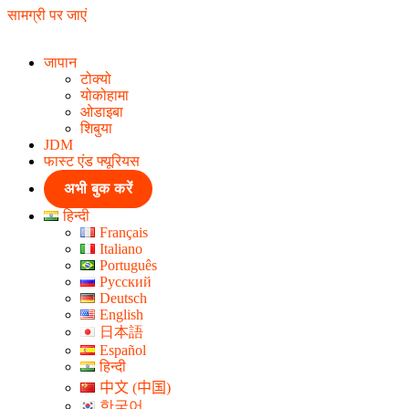
सामग्री पर जाएं
जापान
टोक्यो
योकोहामा
ओडाइबा
शिबुया
JDM
फास्ट एंड फ्यूरियस
अभी बुक करें
हिन्दी
Français
Italiano
Português
Русский
Deutsch
English
日本語
Español
हिन्दी
中文 (中国)
한국어