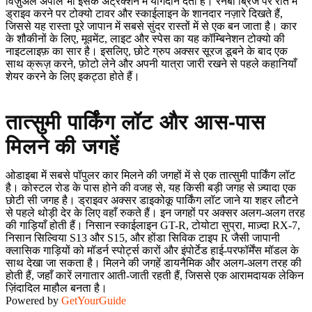
विज़ुअल अपील भी इसके अट्रैक्शन में योगदान देता है। रेनबो ब्रिज पर रात में
ड्राइव करने पर टोक्यो टावर और स्काईलाइन के शानदार नज़ारे दिखते हैं,
जिससे यह रास्ता पूरे जापान में सबसे सुंदर रास्तों में से एक बन जाता है। कार
के शौकीनों के लिए, मूवमेंट, लाइट और स्पेस का यह कॉम्बिनेशन टोक्यो की
नाइटलाइफ़ का सार है। इसलिए, छोटे ग्रुप अक्सर सूरज डूबने के बाद एक
साथ क्रूज़ करने, फ़ोटो लेने और अपनी यात्रा जारी रखने से पहले कहानियाँ
शेयर करने के लिए इकट्ठा होते हैं।
तात्सुमी पार्किंग लॉट और आस-पास
मिलने की जगहें
ओडाइबा में सबसे पॉपुलर कार मिलने की जगहों में से एक तात्सुमी पार्किंग लॉट
है। कोस्टल रोड के पास होने की वजह से, यह किसी बड़ी जगह से ज़्यादा एक
छोटी सी जगह है। ड्राइवर अक्सर डाइकोकू पार्किंग लॉट जाने या शहर लौटने
से पहले थोड़ी देर के लिए वहाँ रुकते हैं। इन जगहों पर अक्सर अलग-अलग तरह
की गाड़ियाँ होती हैं। निसान स्काईलाइन GT-R, टोयोटा सुप्रा, माज़्दा RX-7,
निसान सिल्विया S13 और S15, और होंडा सिविक टाइप R जैसी जापानी
क्लासिक गाड़ियों को मॉडर्न स्पोर्ट्स कारों और इंपोर्टेड हाई-परफॉर्मेंस मॉडल के
साथ देखा जा सकता है। मिलने की जगहें डायनैमिक और अलग-अलग तरह की
होती हैं, जहाँ कारें लगातार आती-जाती रहती हैं, जिससे एक आरामदायक लेकिन
ज़िंदादिल माहौल बनता है।
Powered by
GetYourGuide