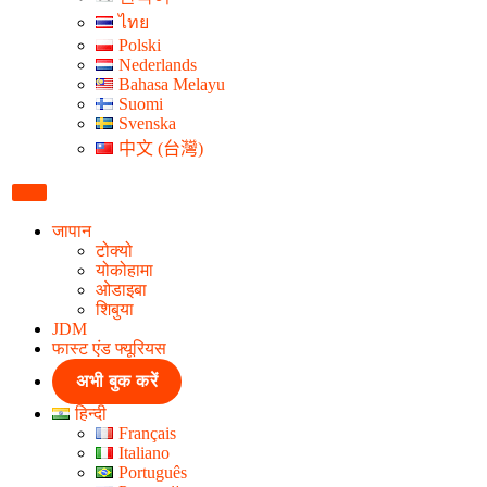
ไทย
Polski
Nederlands
Bahasa Melayu
Suomi
Svenska
中文 (台灣)
जापान
टोक्यो
योकोहामा
ओडाइबा
शिबुया
JDM
फास्ट एंड फ्यूरियस
अभी बुक करें
हिन्दी
Français
Italiano
Português