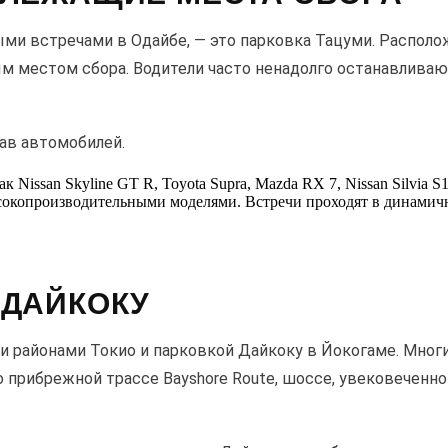
ыми встречами в Одайбе, — это парковка Тацуми. Распол
м местом сбора. Водители часто ненадолго останавливаю
ав автомобилей.
Nissan Skyline GT R, Toyota Supra, Mazda RX 7, Nissan Silvia S1
опроизводительными моделями. Встречи проходят в динамично
 ДАЙКОКУ
 районами Токио и парковкой Дайкоку в Йокогаме. Мног
 прибрежной трассе Bayshore Route, шоссе, увековеченно