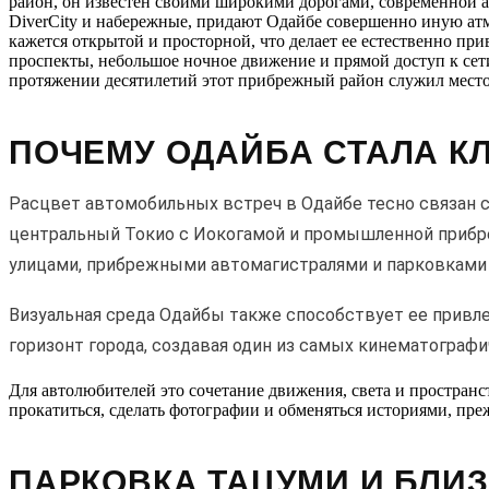
район, он известен своими широкими дорогами, современной 
DiverCity и набережные, придают Одайбе совершенно иную атм
кажется открытой и просторной, что делает ее естественно пр
проспекты, небольшое ночное движение и прямой доступ к сет
протяжении десятилетий этот прибрежный район служил местом
ПОЧЕМУ ОДАЙБА СТАЛА 
Расцвет автомобильных встреч в Одайбе тесно связан 
центральный Токио с Иокогамой и промышленной прибре
улицами, прибрежными автомагистралями и парковками 
Визуальная среда Одайбы также способствует ее прив
горизонт города, создавая один из самых кинематограф
Для автолюбителей это сочетание движения, света и пространс
прокатиться, сделать фотографии и обменяться историями, пре
ПАРКОВКА ТАЦУМИ И БЛИ