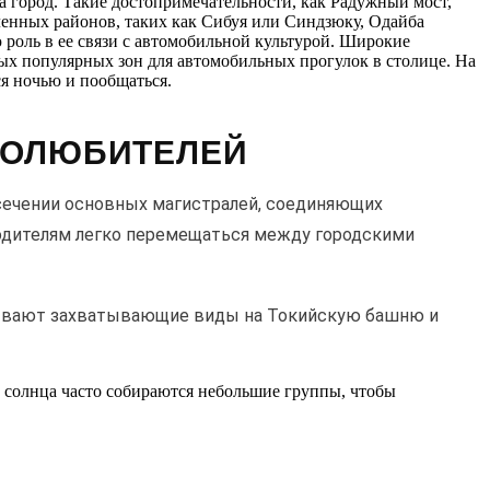
 город. Такие достопримечательности, как Радужный мост,
ленных районов, таких как Сибуя или Синдзюку, Одайба
 роль в ее связи с автомобильной культурой. Широкие
ых популярных зон для автомобильных прогулок в столице. На
я ночью и пообщаться.
ТОЛЮБИТЕЛЕЙ
сечении основных магистралей, соединяющих
одителям легко перемещаться между городскими
крывают захватывающие виды на Токийскую башню и
да солнца часто собираются небольшие группы, чтобы