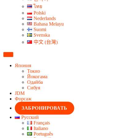
ไทย
Polski
Nederlands
Bahasa Melayu
Suomi
Svenska
中文 (台灣)
Япония
Токио
Йокогама
Одайба
Сибуя
JDM
Форсаж
ЗАБРОНИРОВАТЬ
Русский
Français
Italiano
Português