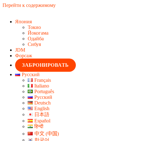
Перейти к содержимому
Япония
Токио
Йокогама
Одайба
Сибуя
JDM
Форсаж
ЗАБРОНИРОВАТЬ
Русский
Français
Italiano
Português
Русский
Deutsch
English
日本語
Español
हिन्दी
中文 (中国)
한국어