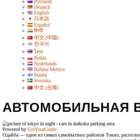
Русский
Deutsch
English
日本語
Español
हिन्दी
中文 (中国)
한국어
ไทย
Polski
Nederlands
Bahasa Melayu
Suomi
Svenska
中文 (台灣)
АВТОМОБИЛЬНАЯ В
Powered by
GetYourGuide
Одайба — один из самых самобытных районов Токио, располо