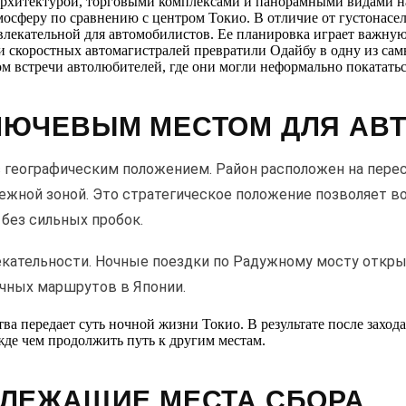
архитектурой, торговыми комплексами и панорамными видами на
осферу по сравнению с центром Токио. В отличие от густонасе
ивлекательной для автомобилистов. Ее планировка играет важную
и скоростных автомагистралей превратили Одайбу в одну из сам
 встречи автолюбителей, где они могли неформально покататьс
КЛЮЧЕВЫМ МЕСТОМ ДЛЯ АВ
с географическим положением. Район расположен на пере
жной зоной. Это стратегическое положение позволяет в
без сильных пробок.
лекательности. Ночные поездки по Радужному мосту от
ичных маршрутов в Японии.
тва передает суть ночной жизни Токио. В результате после захо
жде чем продолжить путь к другим местам.
ЗЛЕЖАЩИЕ МЕСТА СБОРА