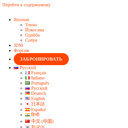
Перейти к содержимому
Япония
Токио
Йокогама
Одайба
Сибуя
JDM
Форсаж
ЗАБРОНИРОВАТЬ
Русский
Français
Italiano
Português
Русский
Deutsch
English
日本語
Español
हिन्दी
中文 (中国)
한국어