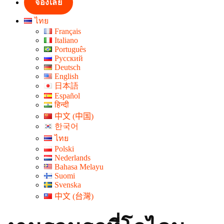
จองเลย
ไทย
Français
Italiano
Português
Русский
Deutsch
English
日本語
Español
हिन्दी
中文 (中国)
한국어
ไทย
Polski
Nederlands
Bahasa Melayu
Suomi
Svenska
中文 (台灣)