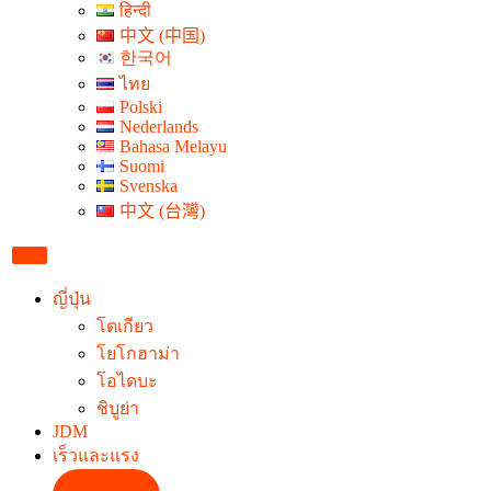
हिन्दी
中文 (中国)
한국어
ไทย
Polski
Nederlands
Bahasa Melayu
Suomi
Svenska
中文 (台灣)
ญี่ปุ่น
โตเกียว
โยโกฮาม่า
โอไดบะ
ชิบูย่า
JDM
เร็วและแรง