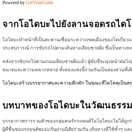
Powered by
GetYourGuide
จากโอไดบะไปยังลานจอดรถไดโ
โอไดบะทำหน้าที่เป็นสะพานเชื่อมระหว่างเขตเมืองของโตเกียว
ประสบการณ์ การขับรถไปตามเส้นทางเลียบชายฝั่ง ซึ่งเป็นทางห
หลังจากขับรถไปตามถนนเลียบชายฝั่งแล้ว ผู้ขับขี่จะมุ่งหน้า
ขนาดและความหลากหลาย ทั้งสองแห่งนี้รวมกันเป็นสองส่วนที่
โอไดบะสร้างบรรยากาศและความคึกคัก ในขณะที่ไดโคคุเป็นสถา
บทบาทของโอไดบะในวัฒนธรรมร
บรรยากาศการรวมตัวของกลุ่มคนรักรถยนต์ในโอไดบะไม่ได้ถูกกำ
ผู้ที่ชื่นชอบรถยนต์พบปะกันผ่านนิสัยร่วมกัน เส้นทางที่ใช้ซ้ำ