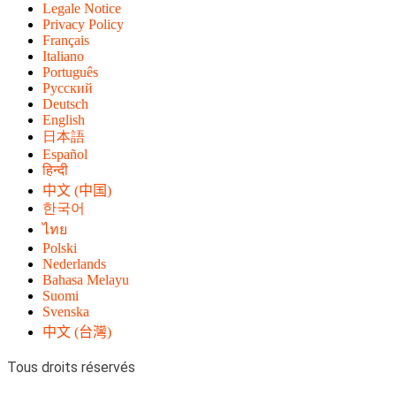
Legale Notice
Privacy Policy
Français
Italiano
Português
Русский
Deutsch
English
日本語
Español
हिन्दी
中文 (中国)
한국어
ไทย
Polski
Nederlands
Bahasa Melayu
Suomi
Svenska
中文 (台灣)
Tous droits réservés