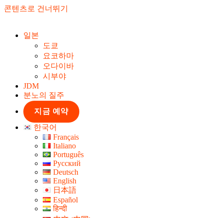
콘텐츠로 건너뛰기
일본
도쿄
요코하마
오다이바
시부야
JDM
분노의 질주
지금 예약
한국어
Français
Italiano
Português
Русский
Deutsch
English
日本語
Español
हिन्दी