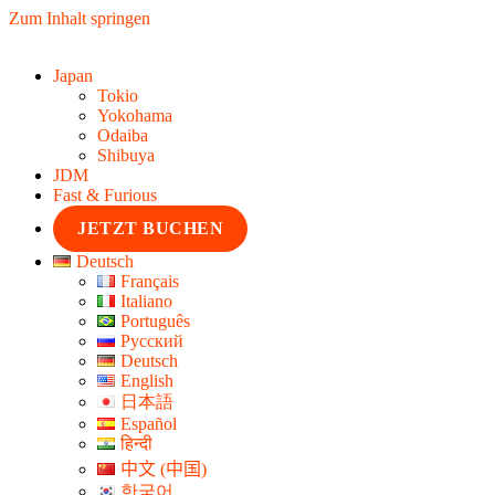
Zum Inhalt springen
Japan
Tokio
Yokohama
Odaiba
Shibuya
JDM
Fast & Furious
JETZT BUCHEN
Deutsch
Français
Italiano
Português
Русский
Deutsch
English
日本語
Español
हिन्दी
中文 (中国)
한국어