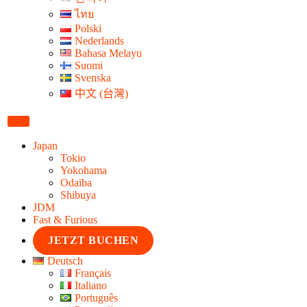
ไทย
Polski
Nederlands
Bahasa Melayu
Suomi
Svenska
中文 (台灣)
Japan
Tokio
Yokohama
Odaiba
Shibuya
JDM
Fast & Furious
JETZT BUCHEN
Deutsch
Français
Italiano
Português