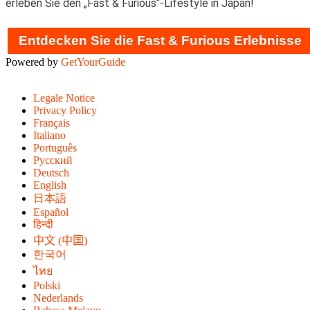
erleben Sie den „Fast & Furious“-Lifestyle in Japan!
Entdecken Sie die Fast & Furious Erlebnisse
Powered by
GetYourGuide
Legale Notice
Privacy Policy
Français
Italiano
Português
Русский
Deutsch
English
日本語
Español
हिन्दी
中文 (中国)
한국어
ไทย
Polski
Nederlands