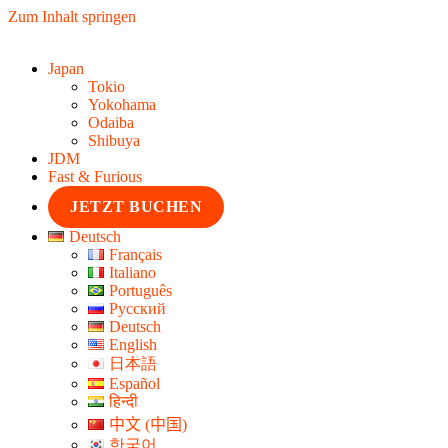
Zum Inhalt springen
Japan
Tokio
Yokohama
Odaiba
Shibuya
JDM
Fast & Furious
JETZT BUCHEN
Deutsch
Français
Italiano
Português
Русский
Deutsch
English
日本語
Español
हिन्दी
中文 (中国)
한국어