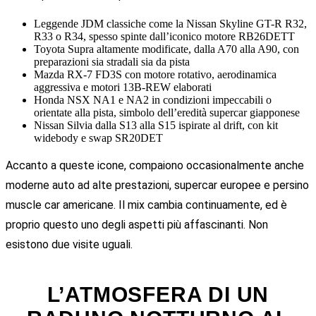
Leggende JDM classiche come la Nissan Skyline GT-R R32,
R33 o R34, spesso spinte dall’iconico motore RB26DETT
Toyota Supra altamente modificate, dalla A70 alla A90, con
preparazioni sia stradali sia da pista
Mazda RX-7 FD3S con motore rotativo, aerodinamica
aggressiva e motori 13B-REW elaborati
Honda NSX NA1 e NA2 in condizioni impeccabili o
orientate alla pista, simbolo dell’eredità supercar giapponese
Nissan Silvia dalla S13 alla S15 ispirate al drift, con kit
widebody e swap SR20DET
Accanto a queste icone, compaiono occasionalmente anche
moderne auto ad alte prestazioni, supercar europee e persino
muscle car americane. Il mix cambia continuamente, ed è
proprio questo uno degli aspetti più affascinanti. Non
esistono due visite uguali.
L’ATMOSFERA DI UN