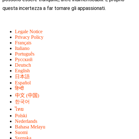
questa incertezza a far tornare gli appassionati.
Legale Notice
Privacy Policy
Français
Italiano
Português
Русский
Deutsch
English
日本語
Español
हिन्दी
中文 (中国)
한국어
ไทย
Polski
Nederlands
Bahasa Melayu
Suomi
Svenska