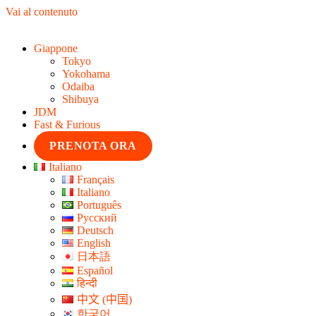
Vai al contenuto
Giappone
Tokyo
Yokohama
Odaiba
Shibuya
JDM
Fast & Furious
PRENOTA ORA
Italiano
Français
Italiano
Português
Русский
Deutsch
English
日本語
Español
हिन्दी
中文 (中国)
한국어