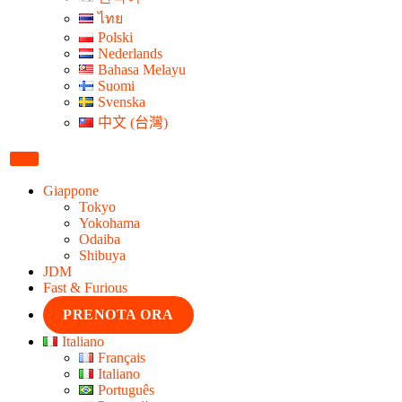
ไทย
Polski
Nederlands
Bahasa Melayu
Suomi
Svenska
中文 (台灣)
Giappone
Tokyo
Yokohama
Odaiba
Shibuya
JDM
Fast & Furious
PRENOTA ORA
Italiano
Français
Italiano
Português