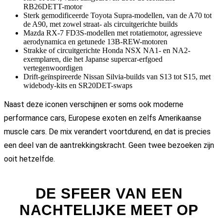
RB26DETT-motor
Sterk gemodificeerde Toyota Supra-modellen, van de A70 tot
de A90, met zowel straat- als circuitgerichte builds
Mazda RX-7 FD3S-modellen met rotatiemotor, agressieve
aerodynamica en getunede 13B-REW-motoren
Strakke of circuitgerichte Honda NSX NA1- en NA2-
exemplaren, die het Japanse supercar-erfgoed
vertegenwoordigen
Drift-geïnspireerde Nissan Silvia-builds van S13 tot S15, met
widebody-kits en SR20DET-swaps
Naast deze iconen verschijnen er soms ook moderne
performance cars, Europese exoten en zelfs Amerikaanse
muscle cars. De mix verandert voortdurend, en dat is precies
een deel van de aantrekkingskracht. Geen twee bezoeken zijn
ooit hetzelfde.
DE SFEER VAN EEN
NACHTELIJKE MEET OP