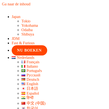
Ga naar de inhoud
Japan
Tokio
Yokohama
Odaiba
Shibuya
JDM
Fast & Furious
NU BOEKEN
Nederlands
Français
Italiano
Português
Русский
Deutsch
English
日本語
Español
हिन्दी
中文 (中国)
한국어