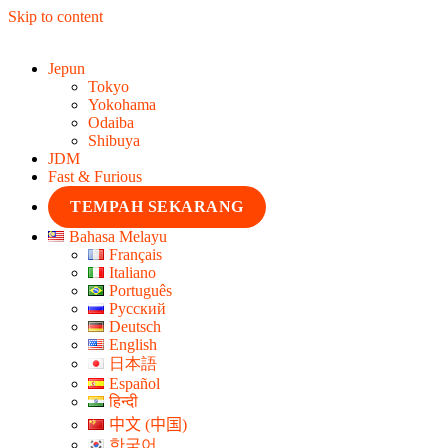
Skip to content
Jepun
Tokyo
Yokohama
Odaiba
Shibuya
JDM
Fast & Furious
TEMPAH SEKARANG
Bahasa Melayu
Français
Italiano
Português
Русский
Deutsch
English
日本語
Español
हिन्दी
中文 (中国)
한국어