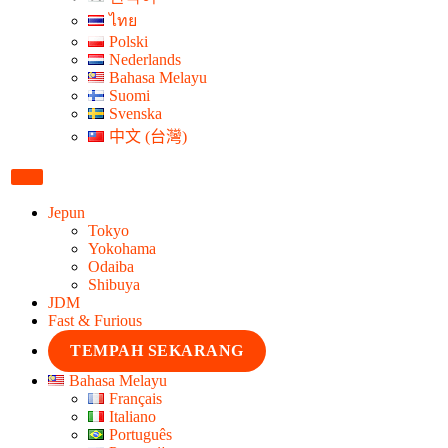
ไทย
Polski
Nederlands
Bahasa Melayu
Suomi
Svenska
中文 (台灣)
Jepun
Tokyo
Yokohama
Odaiba
Shibuya
JDM
Fast & Furious
TEMPAH SEKARANG
Bahasa Melayu
Français
Italiano
Português