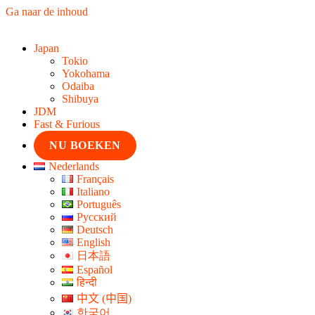
Ga naar de inhoud
Japan
Tokio
Yokohama
Odaiba
Shibuya
JDM
Fast & Furious
NU BOEKEN
Nederlands
Français
Italiano
Português
Русский
Deutsch
English
日本語
Español
हिन्दी
中文 (中国)
한국어