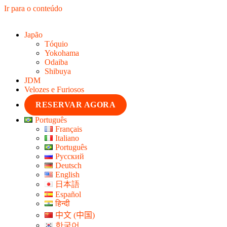
Ir para o conteúdo
Japão
Tóquio
Yokohama
Odaiba
Shibuya
JDM
Velozes e Furiosos
RESERVAR AGORA
Português
Français
Italiano
Português
Русский
Deutsch
English
日本語
Español
हिन्दी
中文 (中国)
한국어