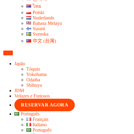
ไทย
Polski
Nederlands
Bahasa Melayu
Suomi
Svenska
中文 (台灣)
Japão
Tóquio
Yokohama
Odaiba
Shibuya
JDM
Velozes e Furiosos
RESERVAR AGORA
Português
Français
Italiano
Português