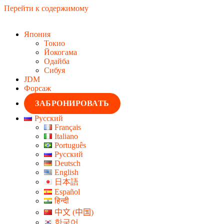
Перейти к содержимому
Япония
Токио
Йокогама
Одайба
Сибуя
JDM
Форсаж
ЗАБРОНИРОВАТЬ
Русский
Français
Italiano
Português
Русский
Deutsch
English
日本語
Español
हिन्दी
中文 (中国)
한국어