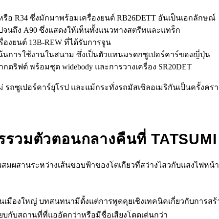
รือ R34 ซึ่งมักมาพร้อมเครื่องยนต์ RB26DETT อันเป็นเอกลักษณ์
70 ไปจนถึง A90 ซึ่งแสดงให้เห็นทั้งแนวทางสตรีทและแทร็ก
่องยนต์ 13B-REW ที่ได้รับการจูน
การใช้งานในสนาม ซึ่งเป็นตัวแทนมรดกซูเปอร์คาร์ของญี่ปุ่น
ลใจจากดริฟต์ พร้อมชุด widebody และการวางเครื่อง SR20DET
ถซูเปอร์คาร์ยุโรป และแม้กระทั่งรถมัสเซิลอเมริกันเป็นครั้งครา
รวมตัวตอนกลางคืนที่ TATSU
ารผสมผสานระหว่างเส้นขอบฟ้าของโตเกียวที่สว่างไสวกับแสงไฟหน้า
็นเมืองใหญ่ บทสนทนามีตั้งแต่การพูดคุยเชิงเทคนิคเกี่ยวกับการสร
บกับสถานที่ที่แออัดกว่าหรือมีชื่อเสียงโดดเด่นกว่า