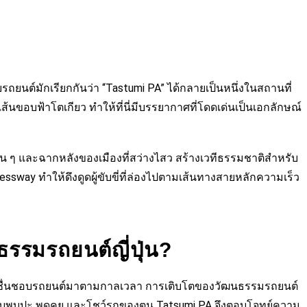
นชอบรถยนต์มักเรียกกันว่า “Tastumi PA” ได้กลายเป็นหนึ่งในสถานที่
งเส้นขอบฟ้าโตเกียว ทำให้ที่นี่มีบรรยากาศที่โดดเด่นเป็นเอกลักษณ์
ั้น ๆ และฉากหลังของเมืองที่สว่างไสว สร้างเวทีธรรมชาติสำหรับ
way ทำให้ดึงดูดผู้ขับขี่ที่ล่องไปตามเส้นทางสายหลักความเร็ว
รรมรถยนต์ญี่ปุ่น?
ูดผู้ที่ชื่นชอบรถยนต์มาตามกาลเวลา การเติบโตของวัฒนธรรมรถยนต์
รับพบปะ พูดคุย และโชว์รถของตน Tatsumi PA จึงตอบโจทย์ความ