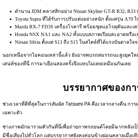
ตำนาน JDM คลาสสิกอย่าง Nissan Skyline GT-R R32, R33 ห
Toyota Supra ที่ได้รับการปรับแต่งอย่างหนัก ตั้งแต่รุ่น A
Mazda RX-7 FD3S เครื่องโรตารี พร้อมชุดแอโรดุดันและเครื
Honda NSX NA1 และ NA2 ทั้งแบบสภาพเรียบสะอาดหรือเน้น
Nissan Silvia ตั้งแต่ S13 ถึง S15 ในสไตล์ที่ได้แรงบันดา
นอกเหนือจากไอคอนเหล่านี้แล้ว ยังอาจพบรถสมรรถนะสูงยุคใหม่ ร
เสน่ห์ของที่นี่ การมาเยือนสองครั้งจึงแทบไม่เคยเหมือนกันเลย
บรรยากาศของการ
ช่วงเวลาที่ดีที่สุดในการสัมผัส Tatsumi PA คือเวลากลางคืน ก
เฉพาะตัว
ช่างภาพมักมารวมตัวกันที่นี่เพื่อถ่ายภาพรถยนต์โดยมีฉากหลังเป
มีชื่อเสียงไปทั่วโลก แต่บรรยากาศยังคงค่อนข้างผ่อนคลายเมื่อเทีย