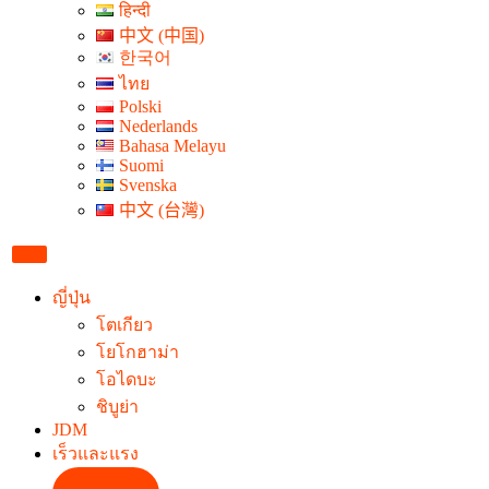
हिन्दी
中文 (中国)
한국어
ไทย
Polski
Nederlands
Bahasa Melayu
Suomi
Svenska
中文 (台灣)
ญี่ปุ่น
โตเกียว
โยโกฮาม่า
โอไดบะ
ชิบูย่า
JDM
เร็วและแรง