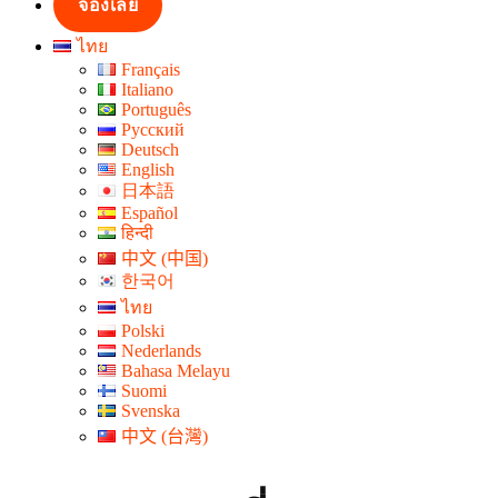
จองเลย
ไทย
Français
Italiano
Português
Русский
Deutsch
English
日本語
Español
हिन्दी
中文 (中国)
한국어
ไทย
Polski
Nederlands
Bahasa Melayu
Suomi
Svenska
中文 (台灣)